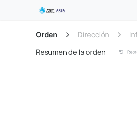
Ir al contenido
Inicio
Cursos
Ayuda
Orden
Dirección
In
Resumen de la orden
Reor