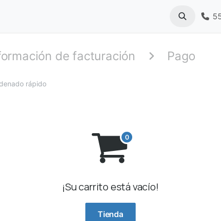
Referidos
Blog
5
formación de facturación
Pago
denado rápido
¡Su carrito está vacío!
Tienda