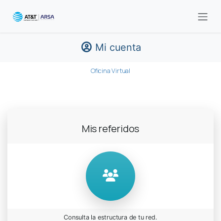
Ir al contenido
Mi cuenta
Oficina Virtual
Mis referidos
Consulta la estructura de tu red.