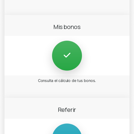
Mis bonos
Consulta el cálculo de tus bonos.
Referir